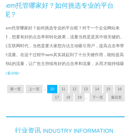
sem托管哪家好？如何挑选专业的平台
呢？
sem托管哪家好？如何挑选专业的平台呢？对于一个企业网站来
讲，想要有好的点击率和转化效果，流量当然是是其中很关键的。
在互联网时代，当然是要大家想办法主动吸引用户，提高点击率带
来流量。在这个过程中sem其实就起到了十分关键作用，能给提高
网站的流量，让广告主持续有好的点击率和流量，从而才能持续吸
引用户。当然了，在实际工作中推广所涉及到的专业知识也是较多
查看详细>
的。所以，sem托管其实是不错的选择。...
第一页
上一页
...
10
11
12
13
14
15
16
17
18
19
...
下一页
最后页
行业资讯
INDUSTRY INFORMATION